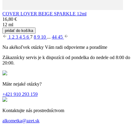
COVER LOVER BEIGE SPARKLE 12ml
16,80 €
12 ml
pridať do košíka
1
2
3
4
5
6
7
8
9
10
...
44
45
Na akékoľvek otázky Vám radi odpovieme a poradíme
Zákaznícky servis je k dispozícii od pondelka do nedele od 8:00 do
20:00.
Máte nejaké otázky?
+421 910 293 159
Kontaktujte nás prostredníctvom
alkometka@azet.sk