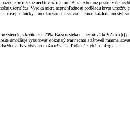
možňuje predĺženie nechtov až o 2 mm. Báza extrémne posilní vaše nech
 umožní ušetriť čas. Vysoká miera nepriehľadnosti podkladu krytu umožňuje
echtovej platničky a umožní vám tak vytvoriť jemnú každodennú štylizác
stencie, s krytím cca 70%. Báza nesteká na nechtovú kožtičku a jej posi
iskozite umožňuje vybudovať dokonalý tvar nechtu a zároveň minimalizov
odráždenia. Bez obáv ho môžu užívať aj ľudia náchylní na alergie.