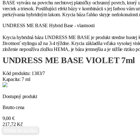
BASE vytvára na povrchu nechtovej platničky ochranný povrch, ktorý u
vreciek a triesok. Posilňujúci efekt bázy v kombinácii s jej farbou vám
prekrývania hybridným lakom. Krycia báza ľahko skryje nedokonalosti n
UNDRESS ME BASE Hybrid Base - vlastnosti
Krycia hybridná báza UNDRESS ME BASE je produkt stredne hustej konzi
životnosť stylingu až na 3-4 týždne. Krycia základňa vďaka vysokej v
zloženie nepoužíva zložku HEMA, je báza jemnejšia a je nižšie riziko p
UNDRESS ME BASE VIOLET 7ml
Kód produktu:
1383/7
Kapacita:
7 ml
Dostupný produkt
Brutto cena
9,00 €
217,72 Kč
Přidat do košíku