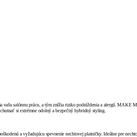
hlia vašu salónnu prácu, a tým znížia riziko podráždenia a alergií. MAK
chutnať si extrémne odolný a bezpečný hybridný styling.
e poškodenú a vyžadujúcu spevnenie nechtovej platničky. Ideálne pre ne