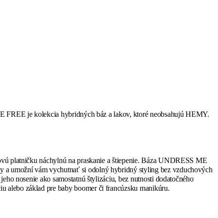
E ME FREE je kolekcia hybridných báz a lakov, ktoré neobsahujú HEMY.
chtovú platničku náchylnú na praskanie a štiepenie. Báza UNDRESS ME
ty a umožní vám vychutnať si odolný hybridný styling bez vzduchových
 jeho nosenie ako samostatnú štylizáciu, bez nutnosti dodatočného
iu alebo základ pre baby boomer či francúzsku manikúru.