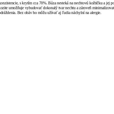
stencie, s krytím cca 70%. Báza nesteká na nechtovú kožtičku a jej posi
iskozite umožňuje vybudovať dokonalý tvar nechtu a zároveň minimalizov
odráždenia. Bez obáv ho môžu užívať aj ľudia náchylní na alergie.