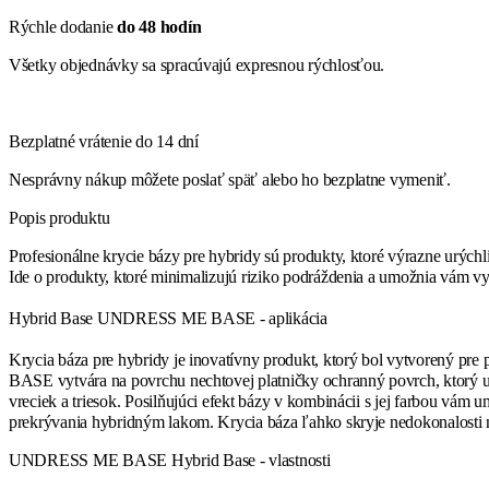
Rýchle dodanie
do 48 hodín
Všetky objednávky sa spracúvajú expresnou rýchlosťou.
Bezplatné vrátenie do 14 dní
Nesprávny nákup môžete poslať späť alebo ho bezplatne vymeniť.
Popis produktu
Profesionálne krycie bázy pre hybridy sú produkty, ktoré výrazne urýc
Ide o produkty, ktoré minimalizujú riziko podráždenia a umožnia vám vy
Hybrid Base UNDRESS ME BASE - aplikácia
Krycia báza pre hybridy je inovatívny produkt, ktorý bol vytvorený pr
BASE vytvára na povrchu nechtovej platničky ochranný povrch, ktorý u
vreciek a triesok. Posilňujúci efekt bázy v kombinácii s jej farbou vám
prekrývania hybridným lakom. Krycia báza ľahko skryje nedokonalosti n
UNDRESS ME BASE Hybrid Base - vlastnosti