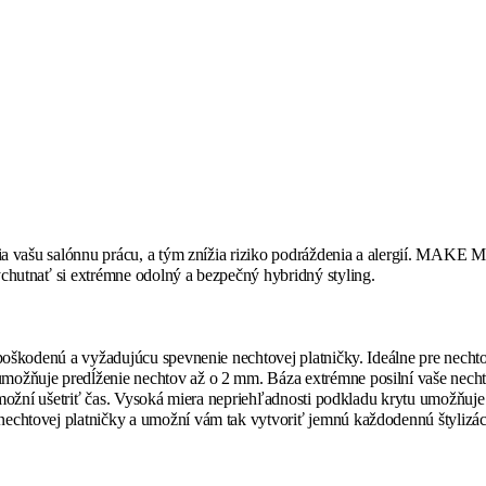
hlia vašu salónnu prácu, a tým znížia riziko podráždenia a alergií. MAK
chutnať si extrémne odolný a bezpečný hybridný styling.
e poškodenú a vyžadujúcu spevnenie nechtovej platničky. Ideálne pre ne
možňuje predĺženie nechtov až o 2 mm. Báza extrémne posilní vaše nech
 umožní ušetriť čas. Vysoká miera nepriehľadnosti podkladu krytu umožňuje
echtovej platničky a umožní vám tak vytvoriť jemnú každodennú štylizác