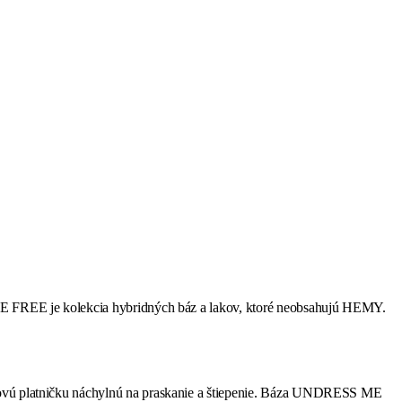
E ME FREE je kolekcia hybridných báz a lakov, ktoré neobsahujú HEMY.
chtovú platničku náchylnú na praskanie a štiepenie. Báza UNDRESS ME