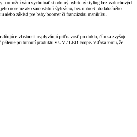
ty a umožní vám vychutnať si odolný hybridný styling bez vzduchových
 jeho nosenie ako samostatnú štylizáciu, bez nutnosti dodatočného
iu alebo základ pre baby boomer či francúzsku manikúru.
lňujúce vlastnosti ovplyvňujú priľnavosť produktu, čím sa zvyšuje
ať pálenie pri tuhnutí produktu v UV / LED lampe. Vďaka tomu, že